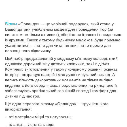
Вігвам
«Орландо» — це чарівний подарунок, який стане у
Вашої дитини улюбленим місцем для проведення ігор (за
винятком не тільки активних), зберігання іграшок і посиденьок
із друзями. Також у такому будиночку малюкові буде приємно
усамітнитися — чи то для читання книг, чи то просто для
повноцінного відпочинку.
Цей набір представлений у модному м'ятному кольорі, який
однаково доречний як у дитячих хлопчиків, так і в дівчат.
Комплект, виготовлений у такому колірному рішенні, освіжає
інтер'єр, покращує настрій і має дуже вишуканий вигляд. А
велика кількість декоративних елементів не тільки вигідно
виділяють його серед інших, представлених на ринку, але й
забезпечують оригінальний зовнішній вигляд і комфорт для
дитини під час гри.
Ще одна перевага вігваму «Орландо» — зручність його
використання:
- всі матеріали міцні та натуральні;
- планки — легкі та гладкі;