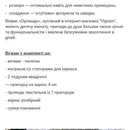
- розміри — оптимальні навіть для невеликих приміщень;
- складання — інтуїтивно зрозуміла та швидка.
Вігвам «Орландо», куплений в інтернет-магазині "Vigvam",
змінить дитячу кімнату, припаде до душі батькам своєю ціною
та функціональністю і викличе безсумнівне захоплення в
дітей.
Вігвам у комплекті це:
- вигвам - палатка
- матрасик со стопорами для каркаса
- 2 подушки квадратні
— прапорці на каркас 4 шт.
- гірлянда текстильна із 7 прапорців.
- каркас розбірний
- сумка-паковання