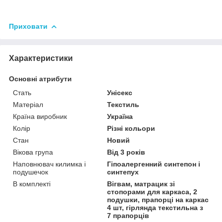
Приховати
Характеристики
Основні атрибути
Стать
Унісекс
Матеріал
Текстиль
Країна виробник
Україна
Колір
Різні кольори
Стан
Новий
Вікова група
Від 3 років
Наповнювач килимка і
Гіпоалергенний синтепон і
подушечок
синтепух
В комплекті
Вігвам, матрацик зі
стопорами для каркаса, 2
подушки, прапорці на каркас
4 шт, гірлянда текстильна з
7 прапорців