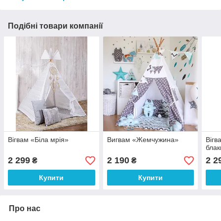
Подібні товари компанії
Вігвам «Біла мрія»
Вигвам «Жемчужина»
Вігв
блак
2 299
2 190
2 2
₴
₴
Купити
Купити
Про нас