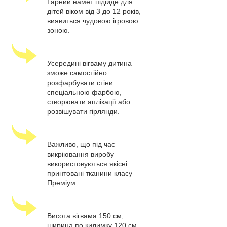
Гарний намет підійде для
дітей віком від 3 до 12 років,
виявиться чудовою ігровою
зоною.
Усередині вігваму дитина
зможе самостійно
розфарбувати стіни
спеціальною фарбою,
створювати аплікації або
розвішувати гірлянди.
Важливо, що під час
викріювання виробу
використовуються якісні
принтовані тканини класу
Преміум.
Висота вігвама 150 см,
ширина по килимку 120 см.