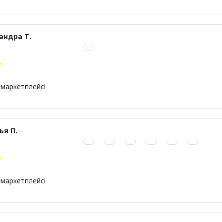
андра Т.
 маркетплейсі
ья П.
 маркетплейсі