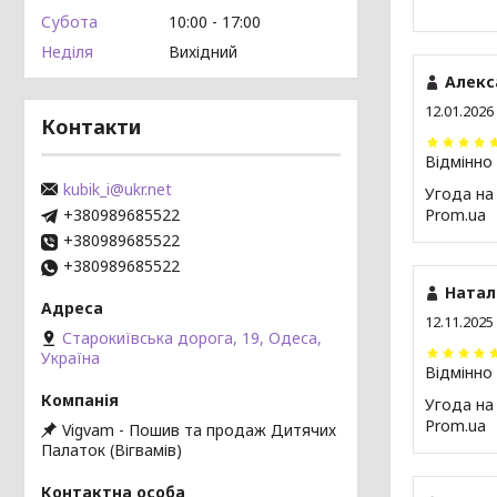
Субота
10:00
17:00
Неділя
Вихідний
Алекс
12.01.2026
Контакти
Відмінно
kubik_i@ukr.net
Угода на
+380989685522
Prom.ua
+380989685522
+380989685522
Натал
12.11.2025
Старокиївська дорога, 19, Одеса,
Україна
Відмінно
Угода на
Prom.ua
Vigvam - Пошив та продаж Дитячих
Палаток (Вігвамів)