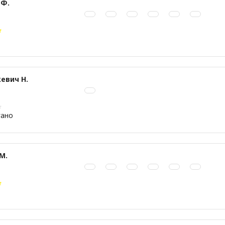
 Ф.
евич Н.
гано
М.