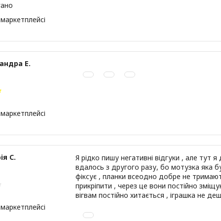
гано
 маркетплейсі
андра Е.
 маркетплейсі
ія С.
Я рідко пишу негативні відгуки , але тут я
вдалось з другого разу, бо мотузка яка бу
фіксує , планки всеодно добре не тримают
прикріпити , через це вони постійно зміщую
вігвам постійно хитається , іграшка не де
 маркетплейсі