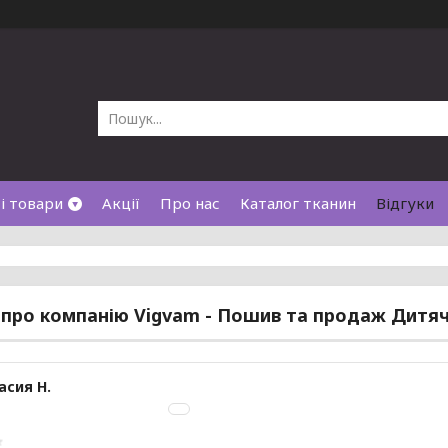
і товари
Акції
Про нас
Каталог тканин
Відгуки
 про компанію Vigvam - Пошив та продаж Дитяч
асия Н.