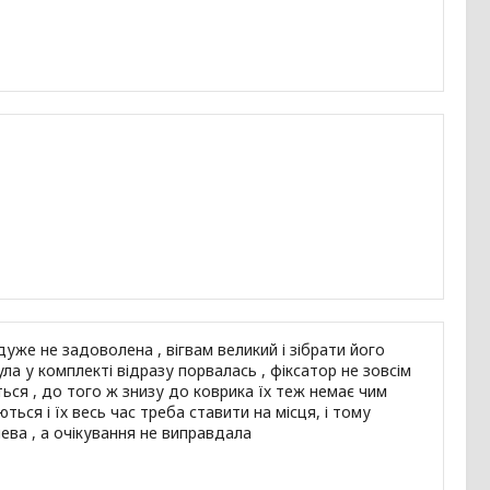
 дуже не задоволена , вігвам великий і зібрати його
ла у комплекті відразу порвалась , фіксатор не зовсім
ься , до того ж знизу до коврика їх теж немає чим
ться і їх весь час треба ставити на місця, і тому
шева , а очікування не виправдала