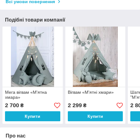
Всі умови повернення
Подібні товари компанії
Мега вігвам «М'ятна
Вігвам «М'ятні хмари»
Шате
хмара»
"М'я
2 700
2 299
2 8
₴
₴
Купити
Купити
Про нас