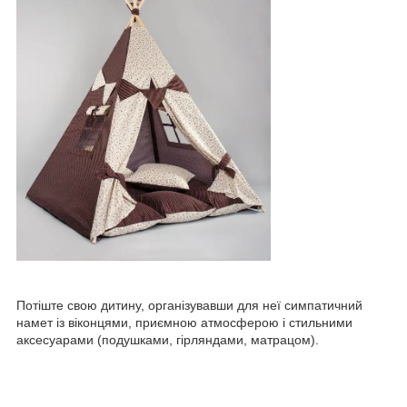
Потіште свою дитину, організувавши для неї симпатичний
намет із віконцями, приємною атмосферою і стильними
аксесуарами (подушками, гірляндами, матрацом).