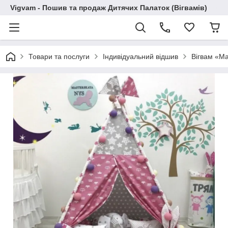
Vigvam - Пошив та продаж Дитячих Палаток (Вігвамів)
Товари та послуги
Індивідуальний відшив
Вігвам «М