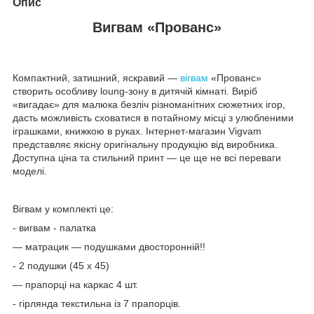
Опис
Вигвам «Прованс»
Компактний, затишний, яскравий —
вігвам
«Прованс»
створить особливу loung-зону в дитячій кімнаті. Виріб
«вигадає» для малюка безліч різноманітних сюжетних ігор,
дасть можливість сховатися в потайному місці з улюбленими
іграшками, книжкою в руках. Інтернет-магазин Vigvam
представляє якісну оригінальну продукцію від виробника.
Доступна ціна та стильний принт — це ще не всі переваги
моделі.
Вігвам у комплекті це:
- вигвам - палатка
— матрацик — подушками двосторонній!!
- 2 подушки (45 х 45)
— прапорці на каркас 4 шт.
- гірлянда текстильна із 7 прапорців.