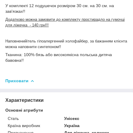
У комплекті 12 подушечок розміром 30 см. на 30 см. на
зав'язках!!
Додатково можна замовити до комплекту простирадло на гумочці
для ліжечка - 140 грн!!!
Наповнений
ітель гіпоа
лерген
ний холофайбер, за бажанням клієнта
можна
наповнити синтепоном!!
Тканина: 100% бязь або високоякісна польська дитяча
бавовна!!
Приховати
Характеристики
Основні атрибути
Стать
Унісекс
Країна виробник
Україна
Призначення
Для ліжечка, колиски