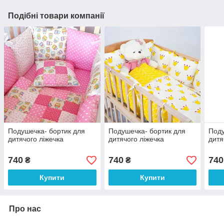
Подібні товари компанії
Подушечка- бортик для
Подушечка- бортик для
Поду
дитячого ліжечка
дитячого ліжечка
дитя
740
740
740
₴
₴
Купити
Купити
Про нас