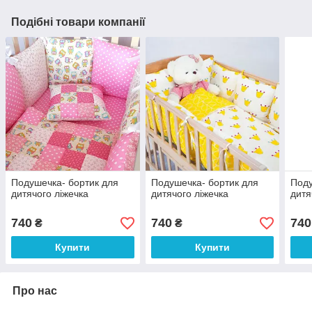
Подібні товари компанії
Подушечка- бортик для
Подушечка- бортик для
Поду
дитячого ліжечка
дитячого ліжечка
дитя
740
740
740
₴
₴
Купити
Купити
Про нас