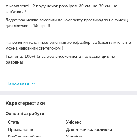
У комплекті 12 подушечок розміром 30 см. на 30 см. на
зав'язках!!
Додатково можна замовити до комплекту простирадло на гумочці
для ліжечка - 140 грн!!!
Наповнений
ітель гіпоа
лерген
ний холофайбер, за бажанням клієнта
можна
наповнити синтепоном!!
Тканина: 100% бязь або високоякісна польська дитяча
бавовна!!
Приховати
Характеристики
Основні атрибути
Стать
Унісекс
Призначення
Для ліжечка, колиски
Країна виробник
Україна