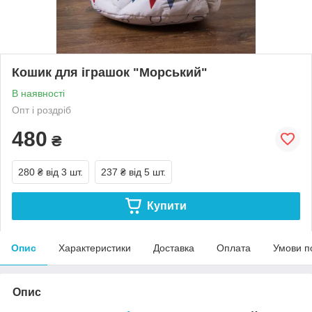
Кошик для іграшок "Морський"
В наявності
Опт і роздріб
480
₴
280 ₴
від 3 шт.
237 ₴
від 5 шт.
Купити
Опис
Характеристики
Доставка
Оплата
Умови п
Опис