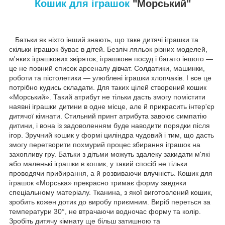
Кошик для іграшок
"Морський"
Батьки як ніхто інший знають, що таке дитячі іграшки та
скільки іграшок буває в дітей. Безліч ляльок різних моделей,
м'яких іграшкових звіряток, іграшкове посуд і багато іншого —
це не повний список арсеналу дівчат. Солдатики, машинки,
роботи та пістолетики — улюблені іграшки хлопчаків. І все це
потрібно кудись складати. Для таких цілей створений кошик
«Морський». Такий атрибут не тільки дасть змогу помістити
наявні іграшки дитини в одне місце, але й прикрасить інтер'єр
дитячої кімнати. Стильний принт атрибута завоює симпатію
дитини, і вона із задоволенням буде наводити порядки після
ігор. Зручний кошик у формі циліндра чудовий і тим, що дасть
змогу перетворити похмурий процес збирання іграшок на
захопливу гру. Батьки з дітьми можуть здалеку закидати м'які
або маленькі іграшки в кошик, у такий спосіб не тільки
проводячи прибирання, а й розвиваючи влучність. Кошик для
іграшок «Морська» прекрасно тримає форму завдяки
спеціальному матеріалу. Тканина, з якої виготовлений кошик,
зробить кожен дотик до виробу приємним. Виріб переться за
температури 30°, не втрачаючи водночас форму та колір.
Зробіть дитячу кімнату ще більш затишною та