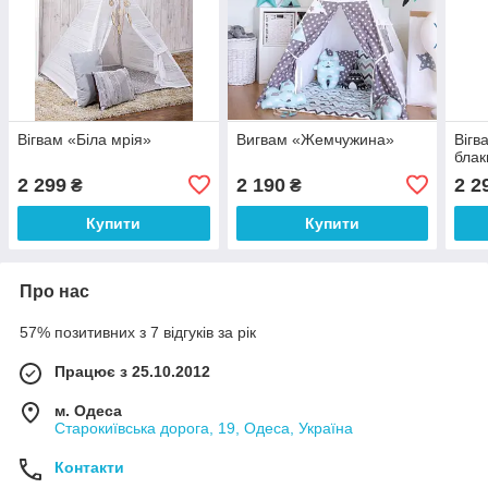
Вігвам «Біла мрія»
Вигвам «Жемчужина»
Вігв
блак
2 299
2 190
2 2
₴
₴
Купити
Купити
Про нас
57% позитивних з 7 відгуків за рік
Працює з 25.10.2012
м. Одеса
Старокиївська дорога, 19, Одеса, Україна
Контакти