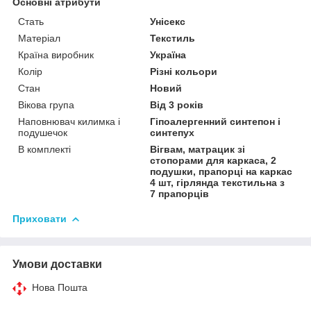
Основні атрибути
Стать
Унісекс
Матеріал
Текстиль
Країна виробник
Україна
Колір
Різні кольори
Стан
Новий
Вікова група
Від 3 років
Наповнювач килимка і
Гіпоалергенний синтепон і
подушечок
синтепух
В комплекті
Вігвам, матрацик зі
стопорами для каркаса, 2
подушки, прапорці на каркас
4 шт, гірлянда текстильна з
7 прапорців
Приховати
Умови доставки
Нова Пошта